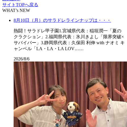
サイトTOPへ戻る
WHAT’s NEW
8月10日（月）のサラドレラインナップは・・・
熱闘！サラドレ甲子園1.宮城県代表：稲垣潤一「夏の
クラクション」2.福岡県代表：氷川きよし「限界突破×
サバイバー」3.静岡県代表：久保田 利伸 with ナオミ キ
ャンベル「LA・LA・LA LOV……
2026/8/6