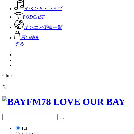
イベント・ライブ
PODCAST
オンエア楽曲一覧
買い物を
する
Chiba
℃
DJ