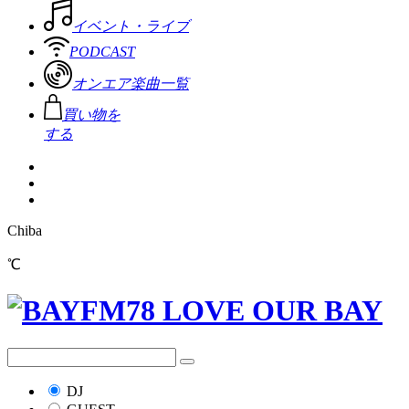
イベント・ライブ
PODCAST
オンエア楽曲一覧
買い物を
する
Chiba
℃
DJ