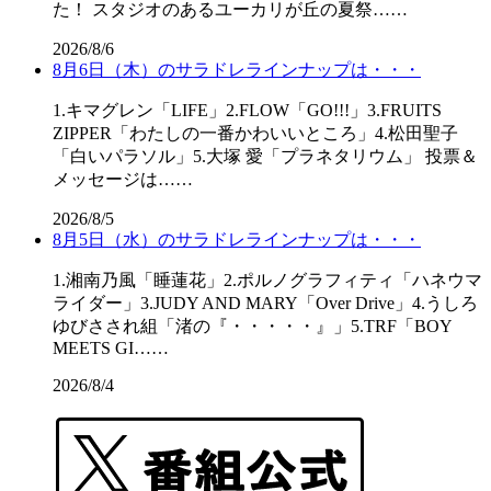
た！ スタジオのあるユーカリが丘の夏祭……
2026/8/6
8月6日（木）のサラドレラインナップは・・・
1.キマグレン「LIFE」2.FLOW「GO!!!」3.FRUITS
ZIPPER「わたしの一番かわいいところ」4.松田聖子
「白いパラソル」5.大塚 愛「プラネタリウム」 投票＆
メッセージは……
2026/8/5
8月5日（水）のサラドレラインナップは・・・
1.湘南乃風「睡蓮花」2.ポルノグラフィティ「ハネウマ
ライダー」3.JUDY AND MARY「Over Drive」4.うしろ
ゆびさされ組「渚の『・・・・・』」5.TRF「BOY
MEETS GI……
2026/8/4