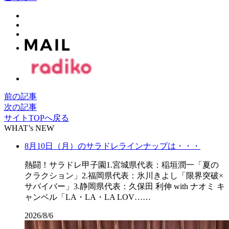
前の記事
次の記事
サイトTOPへ戻る
WHAT’s NEW
8月10日（月）のサラドレラインナップは・・・
熱闘！サラドレ甲子園1.宮城県代表：稲垣潤一「夏の
クラクション」2.福岡県代表：氷川きよし「限界突破×
サバイバー」3.静岡県代表：久保田 利伸 with ナオミ キ
ャンベル「LA・LA・LA LOV……
2026/8/6