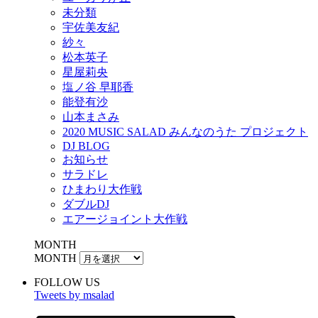
未分類
宇佐美友紀
紗々
松本英子
星屋莉央
塩ノ谷 早耶香
能登有沙
山本まさみ
2020 MUSIC SALAD みんなのうた プロジェクト
DJ BLOG
お知らせ
サラドレ
ひまわり大作戦
ダブルDJ
エアージョイント大作戦
MONTH
MONTH
FOLLOW US
Tweets by msalad