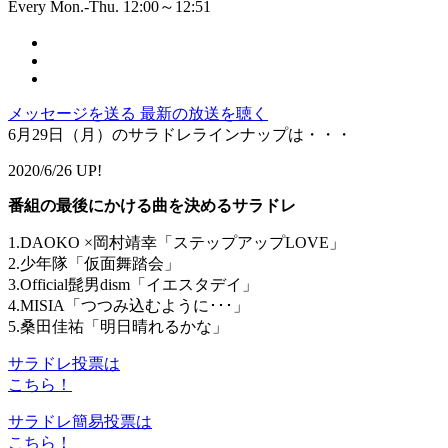
Every Mon.-Thu. 12:00～12:51
メッセージを送る
最新の放送を聴く
6月29日（月）のサラドレラインナップは・・・
2020/6/26 UP!
番組の最後にかける曲を決めるサラドレ
1.DAOKO ×岡村靖幸「ステップアップLOVE」
2.少年隊「仮面舞踏会」
3.Official髭男dism「イエスタデイ」
4.MISIA「つつみ込むように･･･」
5.桑田佳祐「明日晴れるかな」
サラドレ投票は
こちら！
サラドレ簡易投票は
こちら！