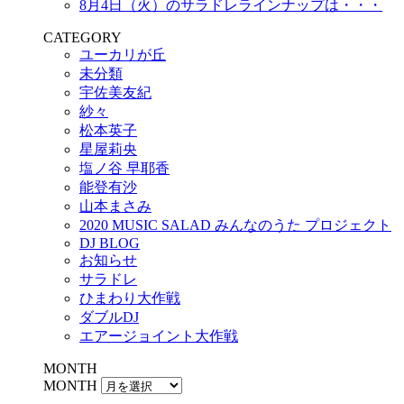
8月4日（火）のサラドレラインナップは・・・
CATEGORY
ユーカリが丘
未分類
宇佐美友紀
紗々
松本英子
星屋莉央
塩ノ谷 早耶香
能登有沙
山本まさみ
2020 MUSIC SALAD みんなのうた プロジェクト
DJ BLOG
お知らせ
サラドレ
ひまわり大作戦
ダブルDJ
エアージョイント大作戦
MONTH
MONTH