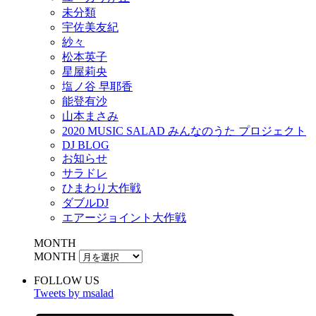
未分類
宇佐美友紀
紗々
松本英子
星屋莉央
塩ノ谷 早耶香
能登有沙
山本まさみ
2020 MUSIC SALAD みんなのうた プロジェクト
DJ BLOG
お知らせ
サラドレ
ひまわり大作戦
ダブルDJ
エアージョイント大作戦
MONTH
MONTH
FOLLOW US
Tweets by msalad