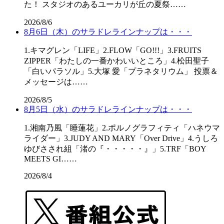
た！ スタジオのあるユーカリが丘の夏祭……
2026/8/6
8月6日（木）のサラドレラインナップは・・・
1.キマグレン「LIFE」2.FLOW「GO!!!」3.FRUITS
ZIPPER「わたしの一番かわいいところ」4.松田聖子
「白いパラソル」5.大塚 愛「プラネタリウム」 投票＆
メッセージは……
2026/8/5
8月5日（水）のサラドレラインナップは・・・
1.湘南乃風「睡蓮花」2.ポルノグラフィティ「ハネウマ
ライダー」3.JUDY AND MARY「Over Drive」4.うしろ
ゆびさされ組「渚の『・・・・・』」5.TRF「BOY
MEETS GI……
2026/8/4