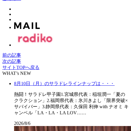
前の記事
次の記事
サイトTOPへ戻る
WHAT’s NEW
8月10日（月）のサラドレラインナップは・・・
熱闘！サラドレ甲子園1.宮城県代表：稲垣潤一「夏の
クラクション」2.福岡県代表：氷川きよし「限界突破×
サバイバー」3.静岡県代表：久保田 利伸 with ナオミ キ
ャンベル「LA・LA・LA LOV……
2026/8/6