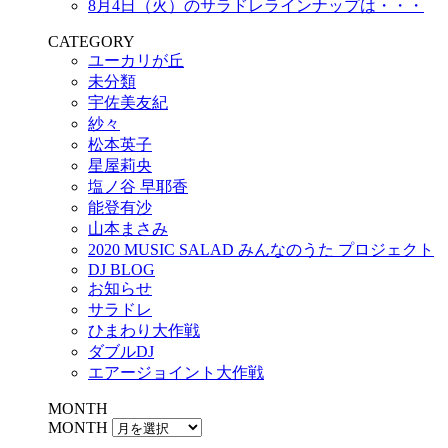
8月4日（火）のサラドレラインナップは・・・
CATEGORY
ユーカリが丘
未分類
宇佐美友紀
紗々
松本英子
星屋莉央
塩ノ谷 早耶香
能登有沙
山本まさみ
2020 MUSIC SALAD みんなのうた プロジェクト
DJ BLOG
お知らせ
サラドレ
ひまわり大作戦
ダブルDJ
エアージョイント大作戦
MONTH
MONTH