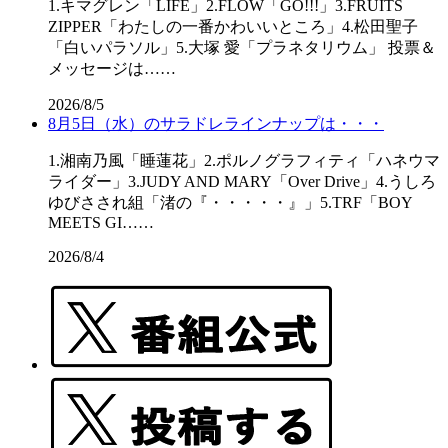
1.キマグレン「LIFE」2.FLOW「GO!!!」3.FRUITS
ZIPPER「わたしの一番かわいいところ」4.松田聖子
「白いパラソル」5.大塚 愛「プラネタリウム」 投票＆
メッセージは……
2026/8/5
8月5日（水）のサラドレラインナップは・・・
1.湘南乃風「睡蓮花」2.ポルノグラフィティ「ハネウマ
ライダー」3.JUDY AND MARY「Over Drive」4.うしろ
ゆびさされ組「渚の『・・・・・』」5.TRF「BOY
MEETS GI……
2026/8/4