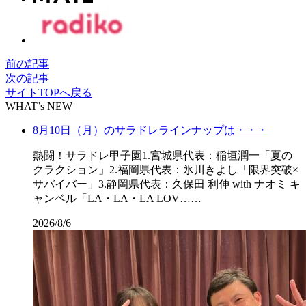
前の記事
次の記事
サイトTOPへ戻る
WHAT’s NEW
8月10日（月）のサラドレラインナップは・・・
熱闘！サラドレ甲子園1.宮城県代表：稲垣潤一「夏の
クラクション」2.福岡県代表：氷川きよし「限界突破×
サバイバー」3.静岡県代表：久保田 利伸 with ナオミ キ
ャンベル「LA・LA・LA LOV……
2026/8/6