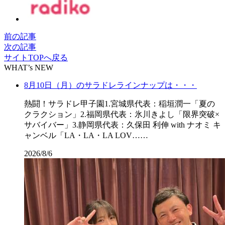
前の記事
次の記事
サイトTOPへ戻る
WHAT’s NEW
8月10日（月）のサラドレラインナップは・・・
熱闘！サラドレ甲子園1.宮城県代表：稲垣潤一「夏の
クラクション」2.福岡県代表：氷川きよし「限界突破×
サバイバー」3.静岡県代表：久保田 利伸 with ナオミ キ
ャンベル「LA・LA・LA LOV……
2026/8/6