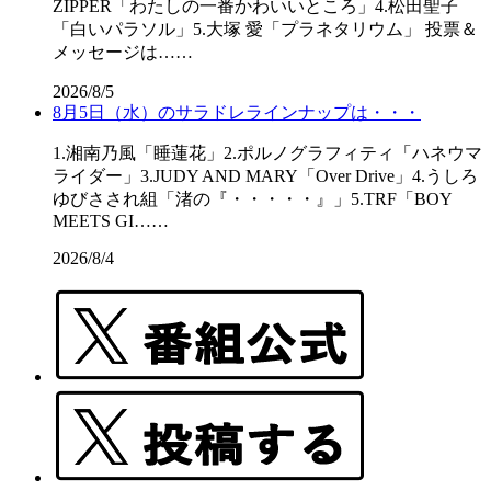
ZIPPER「わたしの一番かわいいところ」4.松田聖子
「白いパラソル」5.大塚 愛「プラネタリウム」 投票＆
メッセージは……
2026/8/5
8月5日（水）のサラドレラインナップは・・・
1.湘南乃風「睡蓮花」2.ポルノグラフィティ「ハネウマ
ライダー」3.JUDY AND MARY「Over Drive」4.うしろ
ゆびさされ組「渚の『・・・・・』」5.TRF「BOY
MEETS GI……
2026/8/4