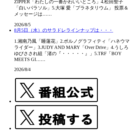
ZIPPER「わたしの一番かわいいところ」4.松田聖子
「白いパラソル」5.大塚 愛「プラネタリウム」 投票＆
メッセージは……
2026/8/5
8月5日（水）のサラドレラインナップは・・・
1.湘南乃風「睡蓮花」2.ポルノグラフィティ「ハネウマ
ライダー」3.JUDY AND MARY「Over Drive」4.うしろ
ゆびさされ組「渚の『・・・・・』」5.TRF「BOY
MEETS GI……
2026/8/4