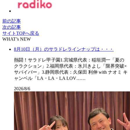
前の記事
次の記事
サイトTOPへ戻る
WHAT’s NEW
8月10日（月）のサラドレラインナップは・・・
熱闘！サラドレ甲子園1.宮城県代表：稲垣潤一「夏の
クラクション」2.福岡県代表：氷川きよし「限界突破×
サバイバー」3.静岡県代表：久保田 利伸 with ナオミ キ
ャンベル「LA・LA・LA LOV……
2026/8/6