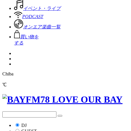
イベント・ライブ
PODCAST
オンエア楽曲一覧
買い物を
する
Chiba
℃
DJ