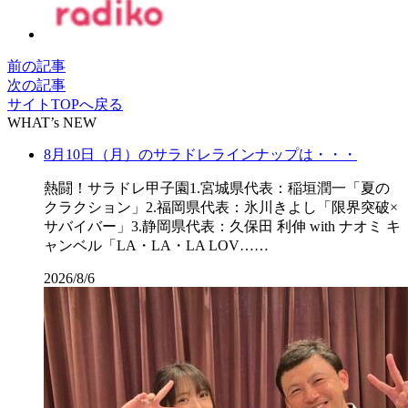
前の記事
次の記事
サイトTOPへ戻る
WHAT’s NEW
8月10日（月）のサラドレラインナップは・・・
熱闘！サラドレ甲子園1.宮城県代表：稲垣潤一「夏の
クラクション」2.福岡県代表：氷川きよし「限界突破×
サバイバー」3.静岡県代表：久保田 利伸 with ナオミ キ
ャンベル「LA・LA・LA LOV……
2026/8/6