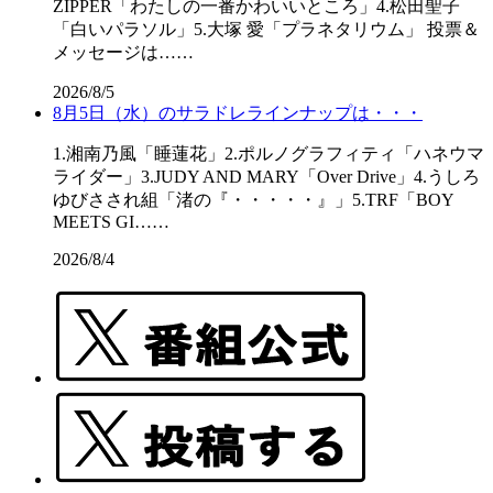
ZIPPER「わたしの一番かわいいところ」4.松田聖子
「白いパラソル」5.大塚 愛「プラネタリウム」 投票＆
メッセージは……
2026/8/5
8月5日（水）のサラドレラインナップは・・・
1.湘南乃風「睡蓮花」2.ポルノグラフィティ「ハネウマ
ライダー」3.JUDY AND MARY「Over Drive」4.うしろ
ゆびさされ組「渚の『・・・・・』」5.TRF「BOY
MEETS GI……
2026/8/4