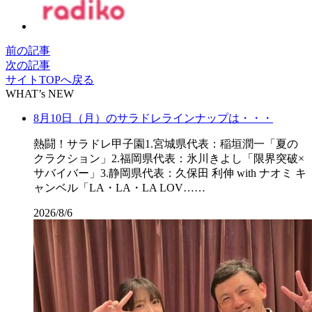
前の記事
次の記事
サイトTOPへ戻る
WHAT’s NEW
8月10日（月）のサラドレラインナップは・・・
熱闘！サラドレ甲子園1.宮城県代表：稲垣潤一「夏の
クラクション」2.福岡県代表：氷川きよし「限界突破×
サバイバー」3.静岡県代表：久保田 利伸 with ナオミ キ
ャンベル「LA・LA・LA LOV……
2026/8/6