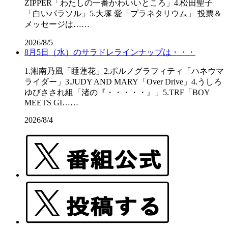
ZIPPER「わたしの一番かわいいところ」4.松田聖子
「白いパラソル」5.大塚 愛「プラネタリウム」 投票＆
メッセージは……
2026/8/5
8月5日（水）のサラドレラインナップは・・・
1.湘南乃風「睡蓮花」2.ポルノグラフィティ「ハネウマ
ライダー」3.JUDY AND MARY「Over Drive」4.うしろ
ゆびさされ組「渚の『・・・・・』」5.TRF「BOY
MEETS GI……
2026/8/4