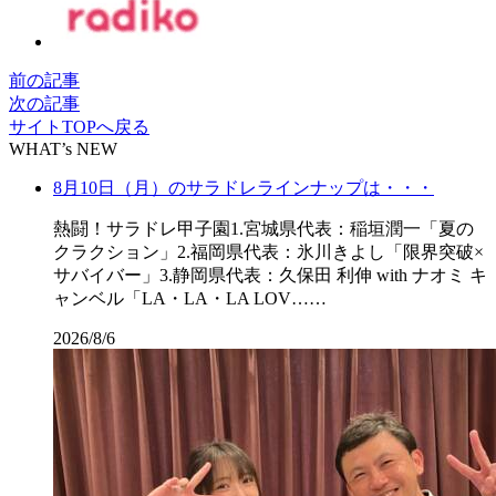
前の記事
次の記事
サイトTOPへ戻る
WHAT’s NEW
8月10日（月）のサラドレラインナップは・・・
熱闘！サラドレ甲子園1.宮城県代表：稲垣潤一「夏の
クラクション」2.福岡県代表：氷川きよし「限界突破×
サバイバー」3.静岡県代表：久保田 利伸 with ナオミ キ
ャンベル「LA・LA・LA LOV……
2026/8/6