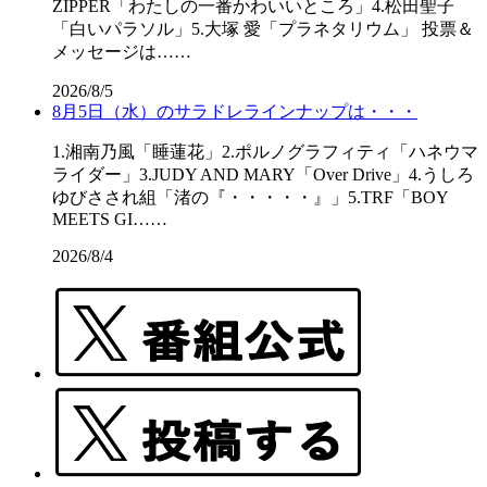
ZIPPER「わたしの一番かわいいところ」4.松田聖子
「白いパラソル」5.大塚 愛「プラネタリウム」 投票＆
メッセージは……
2026/8/5
8月5日（水）のサラドレラインナップは・・・
1.湘南乃風「睡蓮花」2.ポルノグラフィティ「ハネウマ
ライダー」3.JUDY AND MARY「Over Drive」4.うしろ
ゆびさされ組「渚の『・・・・・』」5.TRF「BOY
MEETS GI……
2026/8/4