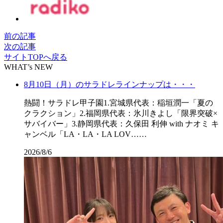
前の記事
次の記事
サイトTOPへ戻る
WHAT’s NEW
8月10日（月）のサラドレラインナップは・・・
熱闘！サラドレ甲子園1.宮城県代表：稲垣潤一「夏の
クラクション」2.福岡県代表：氷川きよし「限界突破×
サバイバー」3.静岡県代表：久保田 利伸 with ナオミ キ
ャンベル「LA・LA・LA LOV……
2026/8/6