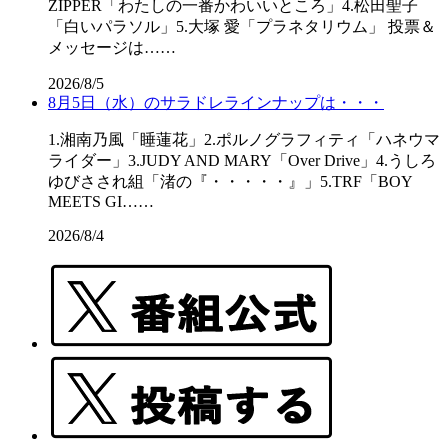
ZIPPER「わたしの一番かわいいところ」4.松田聖子
「白いパラソル」5.大塚 愛「プラネタリウム」 投票＆
メッセージは……
2026/8/5
8月5日（水）のサラドレラインナップは・・・
1.湘南乃風「睡蓮花」2.ポルノグラフィティ「ハネウマ
ライダー」3.JUDY AND MARY「Over Drive」4.うしろ
ゆびさされ組「渚の『・・・・・』」5.TRF「BOY
MEETS GI……
2026/8/4