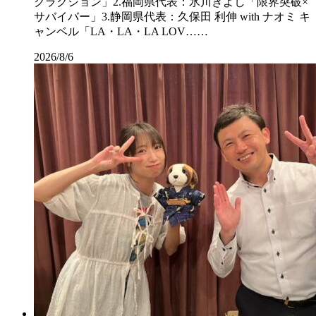
クラクション」2.福岡県代表：氷川きよし「限界突破×
サバイバー」3.静岡県代表：久保田 利伸 with ナオミ キ
ャンベル「LA・LA・LA LOV……
2026/8/6