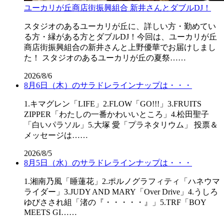
ユーカリが丘商店街振興組合 新井さんとダブルDJ！
スタジオのあるユーカリが丘に、詳しい方・勤めてい
る方・縁がある方とダブルDJ！今回は、ユーカリが丘
商店街振興組合の新井さんと上野優華でお届けしまし
た！ スタジオのあるユーカリが丘の夏祭……
2026/8/6
8月6日（木）のサラドレラインナップは・・・
1.キマグレン「LIFE」2.FLOW「GO!!!」3.FRUITS
ZIPPER「わたしの一番かわいいところ」4.松田聖子
「白いパラソル」5.大塚 愛「プラネタリウム」 投票＆
メッセージは……
2026/8/5
8月5日（水）のサラドレラインナップは・・・
1.湘南乃風「睡蓮花」2.ポルノグラフィティ「ハネウマ
ライダー」3.JUDY AND MARY「Over Drive」4.うしろ
ゆびさされ組「渚の『・・・・・』」5.TRF「BOY
MEETS GI……