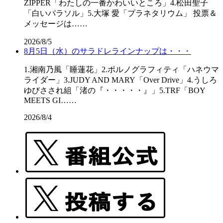
ZIPPER「わたしの一番かわいいところ」4.松田聖子
「白いパラソル」5.大塚 愛「プラネタリウム」 投票＆
メッセージは……
2026/8/5
8月5日（水）のサラドレラインナップは・・・
1.湘南乃風「睡蓮花」2.ポルノグラフィティ「ハネウマ
ライダー」3.JUDY AND MARY「Over Drive」4.うしろ
ゆびさされ組「渚の『・・・・・』」5.TRF「BOY
MEETS GI……
2026/8/4