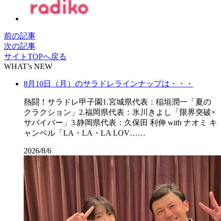
前の記事
次の記事
サイトTOPへ戻る
WHAT’s NEW
8月10日（月）のサラドレラインナップは・・・
熱闘！サラドレ甲子園1.宮城県代表：稲垣潤一「夏の
クラクション」2.福岡県代表：氷川きよし「限界突破×
サバイバー」3.静岡県代表：久保田 利伸 with ナオミ キ
ャンベル「LA・LA・LA LOV……
2026/8/6