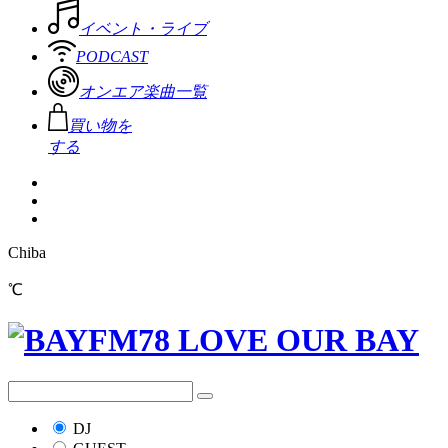
イベント・ライブ
PODCAST
オンエア楽曲一覧
買い物を
する
Chiba
℃
DJ