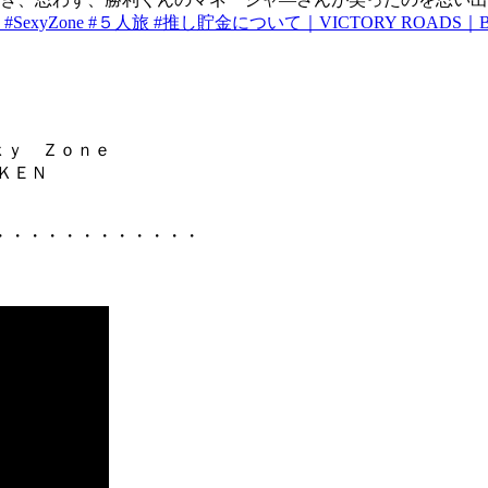
fm #SexyZone #５人旅 #推し貯金について｜VICTORY ROADS｜
ｘｙ Ｚｏｎｅ
ＫＥＮ
・・・・・・・・・・・・