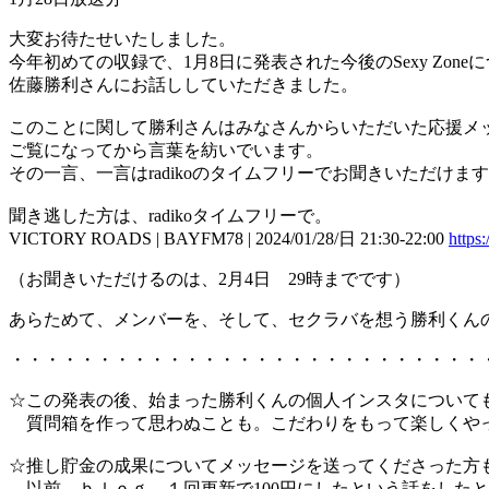
大変お待たせいたしました。
今年初めての収録で、1月8日に発表された今後のSexy Zone
佐藤勝利さんにお話ししていただきました。
このことに関して勝利さんはみなさんからいただいた応援メ
ご覧になってから言葉を紡いでいます。
その一言、一言はradikoのタイムフリーでお聞きいただけ
聞き逃した方は、radikoタイムフリーで。
VICTORY ROADS | BAYFM78 | 2024/01/28/日 21:30-22:00
https
（お聞きいただけるのは、2月4日 29時までです）
あらためて、メンバーを、そして、セクラバを想う勝利くん
・・・・・・・・・・・・・・・・・・・・・・・・・・・
☆この発表の後、始まった勝利くんの個人インスタについて
質問箱を作って思わぬことも。こだわりをもって楽しくや
☆推し貯金の成果についてメッセージを送ってくださった方
以前、ｂｌｏｇ、１回更新で100円にしたという話をしたと