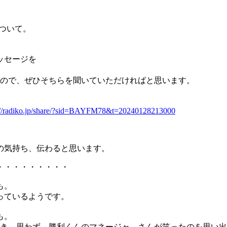
について。
ッセージを
ますので、ぜひそちらを聞いていただければと思います。
://radiko.jp/share/?sid=BAYFM78&t=20240128213000
の気持ち、伝わると思います。
・・・・・・・・・
も。
っているようです。
も。
き、思わず、勝利くんのマネージャ―さんが笑ったのを思い出