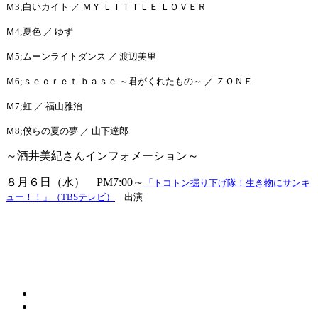
Ｍ3;白いカイト ／ ＭＹ ＬＩＴＴＬＥ ＬＯＶＥＲ
Ｍ4;
夏色 ／ ゆず
Ｍ5;ムーンライトダンス ／ 渡辺美里
Ｍ6;ｓｅｃｒｅｔ ｂａｓｅ ～君がくれたもの～ ／ ＺＯＮＥ
Ｍ7;虹 ／ 福山雅治
Ｍ8;僕らの夏の夢 ／ 山下達郎
～酒井美紀さんインフォメーション～
８月６日（水） PM7:00～
「トコトン掘り下げ隊！生き物にサンキ
ュー！！」（TBSテレビ）
出演