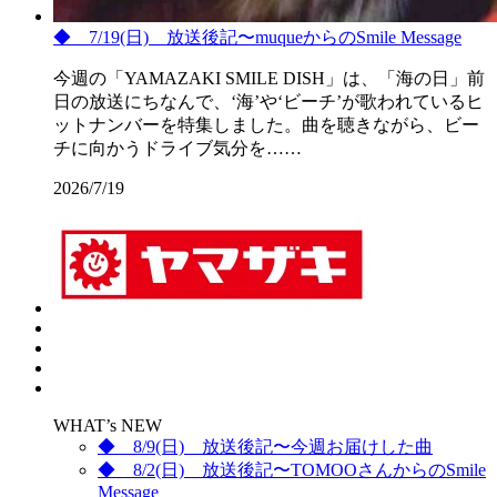
◆ 7/19(日) 放送後記〜muqueからのSmile Message
今週の「YAMAZAKI SMILE DISH」は、「海の日」前
日の放送にちなんで、‘海’や‘ビーチ’が歌われているヒ
ットナンバーを特集しました。曲を聴きながら、ビー
チに向かうドライブ気分を……
2026/7/19
WHAT’s NEW
◆ 8/9(日) 放送後記〜今週お届けした曲
◆ 8/2(日) 放送後記〜TOMOOさんからのSmile
Message