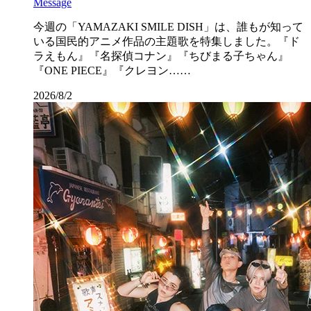
Message
今週の「YAMAZAKI SMILE DISH」は、誰もが知って
いる国民的アニメ作品の主題歌を特集しました。『ド
ラえもん』『名探偵コナン』『ちびまる子ちゃん』
『ONE PIECE』『クレヨン……
2026/8/2