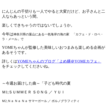
にんじんの千切りも一人でやると大変だけど、お子さんと二
人ならあっという間。
楽しくできちゃうのではないでしょうか。
今年は
神奈川県の葉山にある一色海岸の海の家
「カフェ・ド・ロペ・
ラ・メール」で
YOMEちゃんが監修した美味しいおつまみも楽しめる企画が
あるそうです。
詳しくは
YOMEちゃんのブログ「よめ膳＠YOMEカフェ」
をチェックしてくださいね。
～今週お届けした曲～「子ども時代の夏
Ｍ1;ＳＵＭＭＥＲ ＳＯＮＧ ／ ＹＵＩ
Ｍ2;
Ｎａ Ｎａ Ｎａ サマーガール ／ ポルノグラフィティ