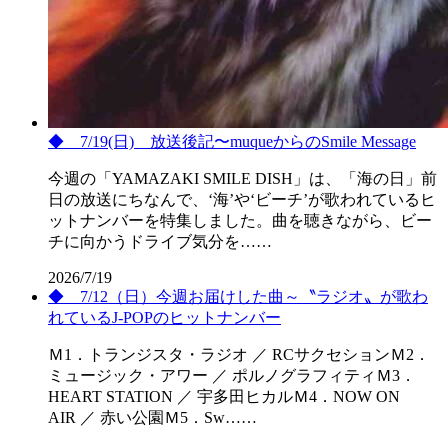
◆ 7/19(日) 放送後記〜muqueからのSmile Message
今週の「YAMAZAKI SMILE DISH」は、「海の日」前
日の放送にちなんで、‘海’や‘ビーチ’が歌われているヒ
ットナンバーを特集しました。曲を聴きながら、ビー
チに向かうドライブ気分を……
2026/7/19
◆ 7/12（日）今週お届けした曲～〝ラジオ〟が歌わ
れているJ-POPのヒットナンバー
Ｍ1．トランジスタ・ラジオ ／ RCサクセションＭ2．
ミュージック・アワー ／ ポルノグラフィティＭ3．
HEART STATION ／ 宇多田ヒカルＭ4．NOW ON
AIR ／ 赤い公園Ｍ5．Sw……