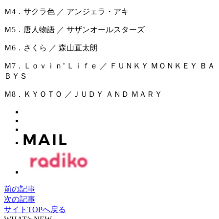
Ｍ4．サクラ色 ／ アンジェラ・アキ
Ｍ5．唐人物語 ／ サザンオールスターズ
Ｍ6．さくら ／ 森山直太朗
Ｍ7．Ｌｏｖｉｎ’ Ｌｉｆｅ ／ ＦＵＮＫＹ ＭＯＮＫＥＹ ＢＡ
ＢＹＳ
Ｍ8．ＫＹＯＴＯ ／ＪＵＤＹ ＡＮＤ ＭＡＲＹ
前の記事
次の記事
サイトTOPへ戻る