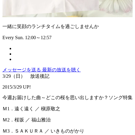
一緒に笑顔のランチタイムを過ごしませんか
Every Sun. 12:00～12:57
メッセージを送る
最新の放送を聴く
3/29（日） 放送後記
2015/3/29 UP!
今週お届けした曲～どこの桜を思い出しますか？ソング特集
Ｍ1．遠く遠く ／ 槇原敬之
Ｍ2．桜坂 ／ 福山雅治
Ｍ3．ＳＡＫＵＲＡ ／ いきものがかり