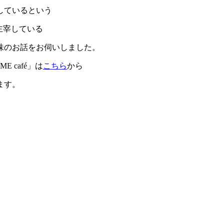
しているという
を主宰している
味のお話をお伺いしました。
 café」は
こちら
から
ます。