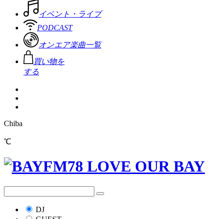
イベント・ライブ
PODCAST
オンエア楽曲一覧
買い物を
する
Chiba
℃
DJ