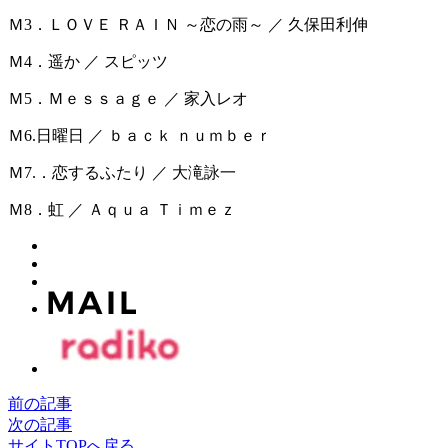
Ｍ3．ＬＯＶＥ ＲＡＩＮ ～恋の雨～ ／ 久保田利伸
Ｍ4．遥か ／ スピッツ
Ｍ5．Ｍｅｓｓａｇｅ ／ 家入レオ
Ｍ6.日曜日 ／ ｂａｃｋ ｎｕｍｂｅｒ
Ｍ7.．恋するふたり ／ 大滝詠一
Ｍ8．虹 ／ Ａｑｕａ Ｔｉｍｅｚ
前の記事
次の記事
サイトTOPへ戻る