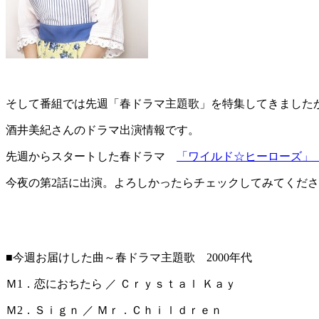
そして番組では先週「春ドラマ主題歌」を特集してきました
酒井美紀さんのドラマ出演情報です。
先週からスタートした春ドラマ
「ワイル
ド☆ヒーローズ」（
今夜の第2話に出演。よろしかったらチェックしてみてくだ
■今週お届けした曲～春ドラマ主題歌 2000年代
Ｍ1．恋におちたら ／ Ｃｒｙｓｔａｌ Ｋａｙ
Ｍ2．Ｓｉｇｎ ／ Ｍｒ．Ｃｈｉｌｄｒｅｎ