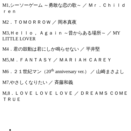
M1,シーソーゲーム ～勇敢な恋の歌～ ／ Ｍｒ．Ｃｈｉｌｄ
ｒｅｎ
M2．ＴＯＭＯＲＲＯＷ ／ 岡本真夜
M3,Ｈｅｌｌｏ， Ａｇａｉｎ ～昔からある場所～ ／ MY
LITTLE LOVER
M4．君の鼓動は君にしか鳴らせない ／ 平井堅
M5,Ｍ．ＦＡＮＴＡＳＹ ／ ＭＡＲＩＡＨ ＣＡＲＥＹ
th
M6．２１世紀マン（20
anniversary ver.） ／ 山崎まさよし
M7,やさしくなりたい ／ 斉藤和義
M,8．ＬＯＶＥ ＬＯＶＥ ＬＯＶＥ ／ ＤＲＥＡＭＳ ＣＯＭＥ
ＴＲＵＥ