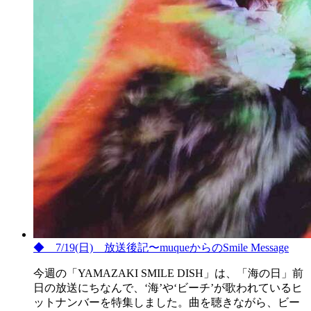
◆ 7/19(日) 放送後記〜muqueからのSmile Message
今週の「YAMAZAKI SMILE DISH」は、「海の日」前
日の放送にちなんで、‘海’や‘ビーチ’が歌われているヒ
ットナンバーを特集しました。曲を聴きながら、ビー