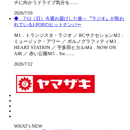
チに向かうドライブ気分を……
2026/7/19
◆ 7/12（日）今週お届けした曲～〝ラジオ〟が歌わ
れているJ-POPのヒットナンバー
Ｍ1．トランジスタ・ラジオ ／ RCサクセションＭ2．
ミュージック・アワー ／ ポルノグラフィティＭ3．
HEART STATION ／ 宇多田ヒカルＭ4．NOW ON
AIR ／ 赤い公園Ｍ5．Sw……
2026/7/12
WHAT’s NEW