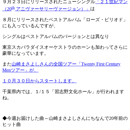
９月２３日にリリースされたニューシングル
「２１世紀マン
th
（20
アニヴァーサリーヴァージョン）」
は
８月にリリースされたベストアルバム「ローズ・ピリオド」
にも入っているんですが、
シングルはベストアルバムのバージョンとは異なり
東京スカパラダイスオーケストラのホーンも加わってさらに
豪華になっています。
また
山崎まさよしさんの全国ツアー「Twenty First Century
Menツアー」が、
１０月３０日からスタートします。
千葉県内では、１/１５「習志野文化ホール」が行われます
ね。
◆今週お届けした曲～山崎まさよしさんにちなんで20年前の
ヒット曲