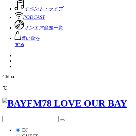
イベント・ライブ
PODCAST
オンエア楽曲一覧
買い物を
する
Chiba
℃
DJ