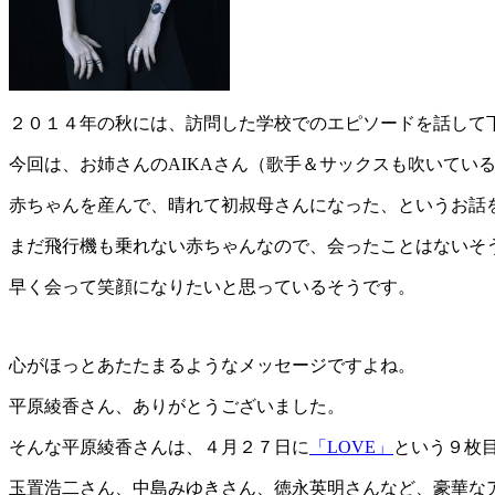
２０１４年の秋には、訪問した学校でのエピソードを話して
今回は、お姉さんのAIKAさん（歌手＆サックスも吹いてい
赤ちゃんを産んで、晴れて初叔母さんになった、というお話
まだ飛行機も乗れない赤ちゃんなので、会ったことはないそ
早く会って笑顔になりたいと思っているそうです。
心がほっとあたたまるようなメッセージですよね。
平原綾香さん、ありがとうございました。
そんな平原綾香さんは、４月２７日に
「LOVE」
という９枚
玉置浩二さん、中島みゆきさん、徳永英明さんなど、豪華な