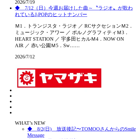
2026/7/19
◆ 7/12（日）今週お届けした曲～〝ラジオ〟が歌わ
れているJ-POPのヒットナンバー
Ｍ1．トランジスタ・ラジオ ／ RCサクセションＭ2．
ミュージック・アワー ／ ポルノグラフィティＭ3．
HEART STATION ／ 宇多田ヒカルＭ4．NOW ON
AIR ／ 赤い公園Ｍ5．Sw……
2026/7/12
WHAT’s NEW
◆ 8/2(日) 放送後記〜TOMOOさんからのSmile
Message