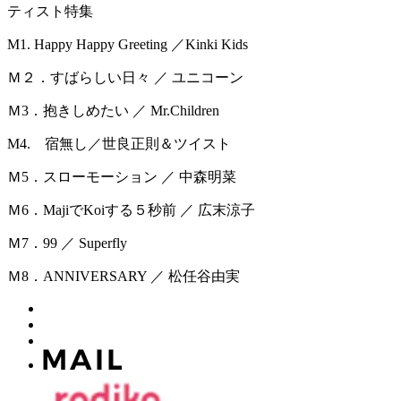
ティスト特集
M1. Happy Happy Greeting ／Kinki Kids
Ｍ２．すばらしい日々 ／ ユニコーン
Ｍ3．抱きしめたい ／ Mr.Children
M4. 宿無し／世良正則＆ツイスト
Ｍ5．スローモーション ／ 中森明菜
Ｍ6．MajiでKoiする５秒前 ／ 広末涼子
Ｍ7．99 ／ Superfly
Ｍ8．ANNIVERSARY ／ 松任谷由実