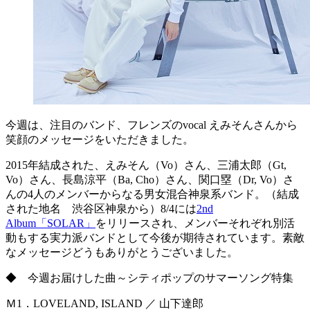
今週は、注目のバンド、フレンズのvocal えみそんさんから
笑顔のメッセージをいただきました。
2015年結成された、えみそん（Vo）さん、三浦太郎（Gt,
Vo）さん、長島涼平（Ba, Cho）さん、関口塁（Dr, Vo）さ
んの4人のメンバーからなる男女混合神泉系バンド。（結成
された地名 渋谷区神泉から）8/4には
2nd
Album「SOLAR」
をリリースされ、メンバーそれぞれ別活
動もする実力派バンドとして今後が期待されています。素敵
なメッセージどうもありがとうございました。
◆ 今週お届けした曲～シティポップのサマーソング特集
Ｍ1．LOVELAND, ISLAND ／ 山下達郎