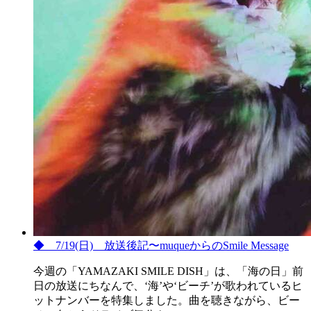
◆ 7/19(日) 放送後記〜muqueからのSmile Message
今週の「YAMAZAKI SMILE DISH」は、「海の日」前
日の放送にちなんで、‘海’や‘ビーチ’が歌われているヒ
ットナンバーを特集しました。曲を聴きながら、ビー