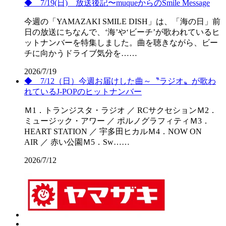
◆ 7/19(日) 放送後記〜muqueからのSmile Message
今週の「YAMAZAKI SMILE DISH」は、「海の日」前
日の放送にちなんで、‘海’や‘ビーチ’が歌われているヒ
ットナンバーを特集しました。曲を聴きながら、ビー
チに向かうドライブ気分を……
2026/7/19
◆ 7/12（日）今週お届けした曲～〝ラジオ〟が歌わ
れているJ-POPのヒットナンバー
Ｍ1．トランジスタ・ラジオ ／ RCサクセションＭ2．
ミュージック・アワー ／ ポルノグラフィティＭ3．
HEART STATION ／ 宇多田ヒカルＭ4．NOW ON
AIR ／ 赤い公園Ｍ5．Sw……
2026/7/12