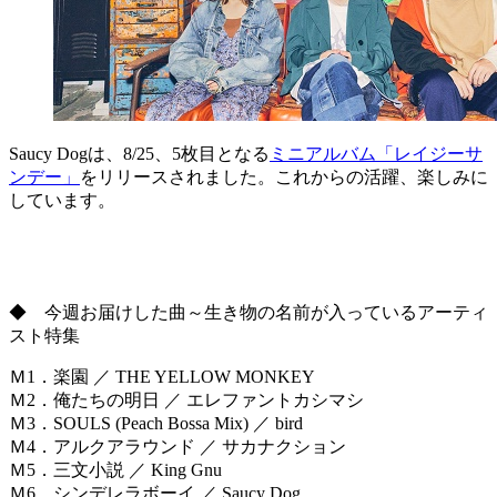
Saucy Dogは、8/25、5枚目となる
ミニアルバム「レイジーサ
ンデー」
をリリースされました。これからの活躍、楽しみに
しています。
◆ 今週お届けした曲～生き物の名前が入っているアーティ
スト特集
Ｍ1．楽園 ／ THE YELLOW MONKEY
Ｍ2．俺たちの明日 ／ エレファントカシマシ
Ｍ3．SOULS (Peach Bossa Mix) ／ bird
Ｍ4．アルクアラウンド ／ サカナクション
Ｍ5．三文小説 ／ King Gnu
Ｍ6．シンデレラボーイ ／ Saucy Dog