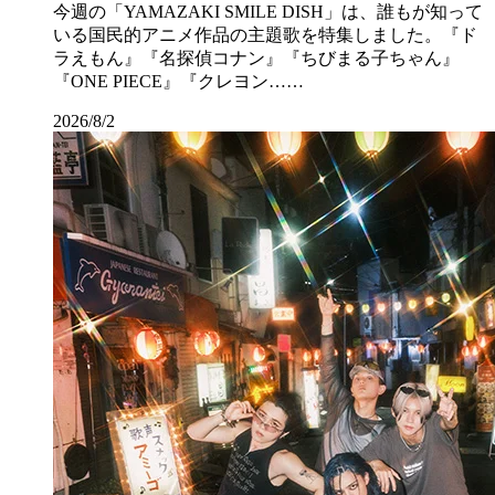
今週の「YAMAZAKI SMILE DISH」は、誰もが知って
いる国民的アニメ作品の主題歌を特集しました。『ド
ラえもん』『名探偵コナン』『ちびまる子ちゃん』
『ONE PIECE』『クレヨン……
2026/8/2