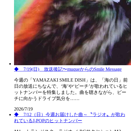
◆ 7/19(日) 放送後記〜muqueからのSmile Message
今週の「YAMAZAKI SMILE DISH」は、「海の日」前
日の放送にちなんで、‘海’や‘ビーチ’が歌われているヒ
ットナンバーを特集しました。曲を聴きながら、ビー
チに向かうドライブ気分を……
2026/7/19
◆ 7/12（日）今週お届けした曲～〝ラジオ〟が歌わ
れているJ-POPのヒットナンバー