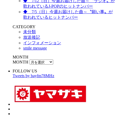
◆ 7/12（日）今週お届けした曲～〝ラジオ〟が
歌われているJ-POPのヒットナンバー
◆ 7/5（日）今週お届けした曲～〝願い事〟が
歌われているヒットナンバー
CATEGORY
未分類
放送後記
インフォメーション
smile message
MONTH
MONTH
FOLLOW US
Tweets by bayfm78MHz