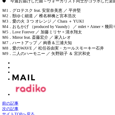
◆ 今週お届けした曲～ヴォーカリスト同士がコラボした楽
Ｍ1．グロテスク feat. 安室奈美恵 ／ 平井堅
Ｍ2．獣ゆく細道 ／ 椎名林檎と宮本浩次
Ｍ3．愛の火 ３つ オレンジ ／ Chara ＋ YUKI
Ｍ4．おもかげ （produced by Vaundy） ／ milet × Aimer × 幾
Ｍ5．Love Forever ／ 加藤ミリヤ × 清水翔太
Ｍ6．Mirror feat. 斎藤宏介 ／ 家入レオ
Ｍ7．ハートアップ ／ 絢香＆三浦大知
Ｍ8．愛のWAVE ／ 松任谷由実・カールスモーキー石井
Ｍ9．二人のハーモニー ／ 矢野顕子 ＆ 宮沢和史
前の記事
次の記事
サイトTOPへ戻る