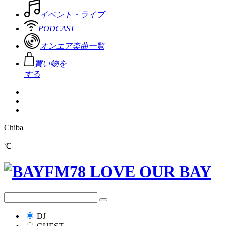
イベント・ライブ
PODCAST
オンエア楽曲一覧
買い物を
する
Chiba
℃
DJ