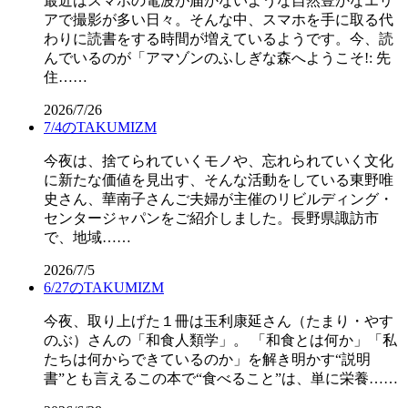
最近はスマホの電波が届かないような自然豊かなエリ
アで撮影が多い日々。そんな中、スマホを手に取る代
わりに読書をする時間が増えているようです。今、読
んでいるのが「アマゾンのふしぎな森へようこそ!: 先
住……
2026/7/26
7/4のTAKUMIZM
今夜は、捨てられていくモノや、忘れられていく文化
に新たな価値を見出す、そんな活動をしている東野唯
史さん、華南子さんご夫婦が主催のリビルディング・
センタージャパンをご紹介しました。長野県諏訪市
で、地域……
2026/7/5
6/27のTAKUMIZM
今夜、取り上げた１冊は玉利康延さん（たまり・やす
のぶ）さんの「和食人類学」。 「和食とは何か」「私
たちは何からできているのか」を解き明かす“説明
書”とも言えるこの本で“食べること”は、単に栄養……