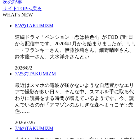
次の記事
サイトTOPへ戻る
WHAT’s NEW
8/2のTAKUMIZM
連続ドラマ「ペンション・恋は桃色4」が FODで昨日
から配信中です。2020年1月から始まりましたが、リリ
ー・フランキーさん、伊藤沙莉さん、細野晴臣さん、
鈴木慶一さん、大水洋介さんとい……
2026/8/2
7/25のTAKUMIZM
最近はスマホの電波が届かないような自然豊かなエリ
アで撮影が多い日々。そんな中、スマホを手に取る代
わりに読書をする時間が増えているようです。今、読
んでいるのが「アマゾンのふしぎな森へようこそ!: 先
住……
2026/7/26
7/4のTAKUMIZM