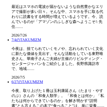
最近はスマホの電波が届かないような自然豊かなエリ
アで撮影が多い日々。そんな中、スマホを手に取る代
わりに読書をする時間が増えているようです。今、読
んでいるのが「アマゾンのふしぎな森へようこそ!: 先
住……
2026/7/26
7/4のTAKUMIZM
今夜は、捨てられていくモノや、忘れられていく文化
に新たな価値を見出す、そんな活動をしている東野唯
史さん、華南子さんご夫婦が主催のリビルディング・
センタージャパンをご紹介しました。長野県諏訪市
で、地域……
2026/7/5
6/27のTAKUMIZM
今夜、取り上げた１冊は玉利康延さん（たまり・やす
のぶ）さんの「和食人類学」。 「和食とは何か」「私
たちは何からできているのか」を解き明かす“説明
書”とも言えるこの本で“食べること”は、単に栄養……