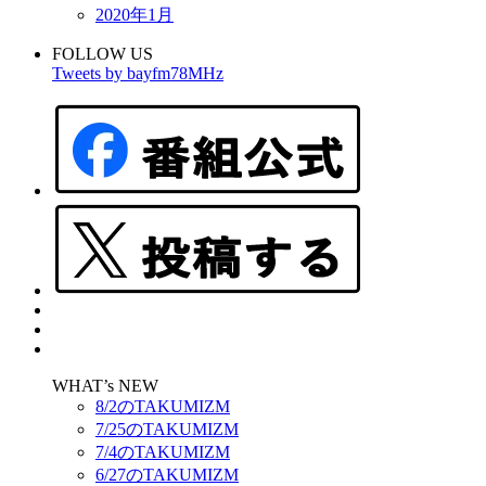
2020年1月
FOLLOW US
Tweets by bayfm78MHz
WHAT’s NEW
8/2のTAKUMIZM
7/25のTAKUMIZM
7/4のTAKUMIZM
6/27のTAKUMIZM