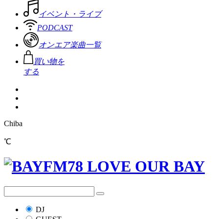
イベント・ライブ
PODCAST
オンエア楽曲一覧
買い物を
する
Chiba
℃
DJ