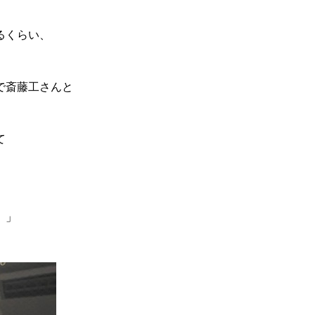
るくらい、
で斎藤工さんと
て
。」