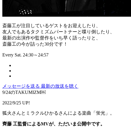
斎藤工が注目しているゲストをお迎えしたり、
友人でもあるタクミズムパートナーと喋り倒したり、
最新の出演作や監督作をいち早く語ったりと、
斎藤工の今が詰った30分です！
Every Sat. 24:30～24:57
メッセージを送る
最新の放送を聴く
9/24のTAKUMIZM￼
2022/9/25 UP!
狐火さんとミラクルひかるさんによる楽曲「蛍光」。
齊藤
工監督による
MV
が、ただいま公開中です。