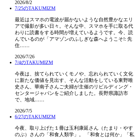
2026/8/2
7/25のTAKUMIZM
最近はスマホの電波が届かないような自然豊かなエリ
アで撮影が多い日々。そんな中、スマホを手に取る代
わりに読書をする時間が増えているようです。今、読
んでいるのが「アマゾンのふしぎな森へようこそ!: 先
住……
2026/7/26
7/4のTAKUMIZM
今夜は、捨てられていくモノや、忘れられていく文化
に新たな価値を見出す、そんな活動をしている東野唯
史さん、華南子さんご夫婦が主催のリビルディング・
センタージャパンをご紹介しました。長野県諏訪市
で、地域……
2026/7/5
6/27のTAKUMIZM
今夜、取り上げた１冊は玉利康延さん（たまり・やす
のぶ）さんの「和食人類学」。 「和食とは何か」「私