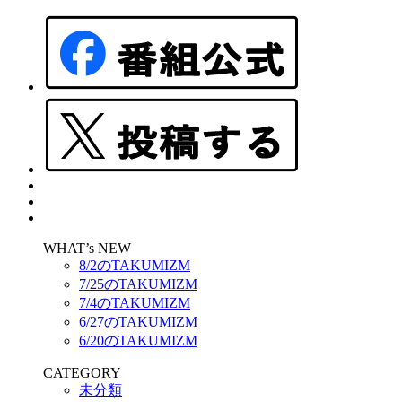
WHAT’s NEW
8/2のTAKUMIZM
7/25のTAKUMIZM
7/4のTAKUMIZM
6/27のTAKUMIZM
6/20のTAKUMIZM
CATEGORY
未分類