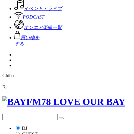
イベント・ライブ
PODCAST
オンエア楽曲一覧
買い物を
する
Chiba
℃
DJ