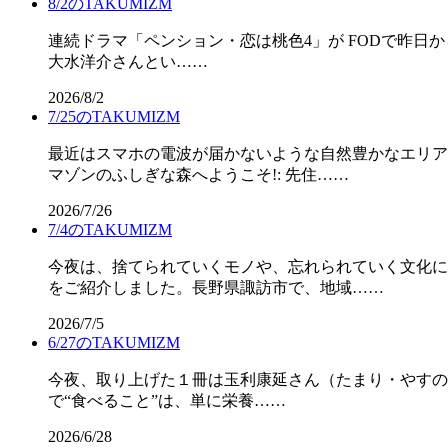
8/2のTAKUMIZM
連続ドラマ「ペンション・恋は桃色4」が FODで昨日
大水洋介さんとい……
2026/8/2
7/25のTAKUMIZM
最近はスマホの電波が届かないような自然豊かなエリア
マゾンのふしぎな森へようこそ!: 先住……
2026/7/26
7/4のTAKUMIZM
今夜は、捨てられていくモノや、忘れられていく文化に
をご紹介しました。長野県諏訪市で、地域……
2026/7/5
6/27のTAKUMIZM
今夜、取り上げた１冊は玉利康延さん（たまり・やすの
で“食べること”は、単に栄養……
2026/6/28