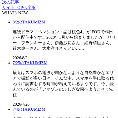
次の記事
サイトTOPへ戻る
WHAT’s NEW
8/2のTAKUMIZM
連続ドラマ「ペンション・恋は桃色4」が FODで昨日
から配信中です。2020年1月から始まりましたが、リリ
ー・フランキーさん、伊藤沙莉さん、細野晴臣さん、
鈴木慶一さん、大水洋介さんとい……
2026/8/2
7/25のTAKUMIZM
最近はスマホの電波が届かないような自然豊かなエリ
アで撮影が多い日々。そんな中、スマホを手に取る代
わりに読書をする時間が増えているようです。今、読
んでいるのが「アマゾンのふしぎな森へようこそ!: 先
住……
2026/7/26
7/4のTAKUMIZM