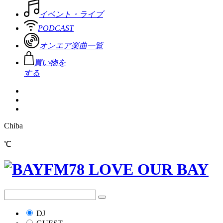
イベント・ライブ
PODCAST
オンエア楽曲一覧
買い物を
する
Chiba
℃
DJ