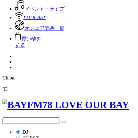
イベント・ライブ
PODCAST
オンエア楽曲一覧
買い物を
する
Chiba
℃
DJ