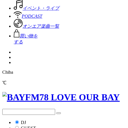
イベント・ライブ
PODCAST
オンエア楽曲一覧
買い物を
する
Chiba
℃
DJ