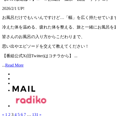
2026/2/1 UP!
お風呂だけでもいいんですけど…「幅」を広く持たせていま
冷えた体を温める、疲れた体を整える、旅と一緒にお風呂を
皆さんのお風呂の入り方からこだわりまで、
思い出やエピソードを交えて教えてください！
【番組公式X(旧Twitter)はコチラから】 ...
...
Read More
«
1
2
3
4
5
6
7
…
131
»