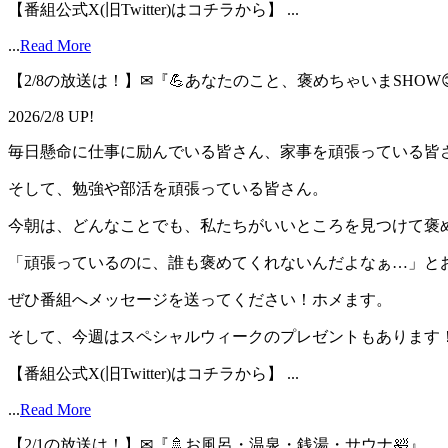
【番組公式X(旧Twitter)はコチラから】 ...
...
Read More
【2/8の放送は！】✉『💪あなたのこと、褒めちゃいまSHOW
2026/2/8 UP!
毎日懸命に仕事に励んでいる皆さん、家事を頑張っている皆
そして、勉強や部活を頑張っている皆さん。
今朝は、どんなことでも、私たちがいいところを見つけて褒
「頑張っているのに、誰も褒めてくれないんだよなぁ…」と
ぜひ番組へメッセージを送ってください！ホメます。
そして、今週はスペシャルウィークのプレゼントもあります
【番組公式X(旧Twitter)はコチラから】 ...
...
Read More
【2/1の放送は！】✉『🚿お風呂・温泉・銭湯・サウナ🛀』