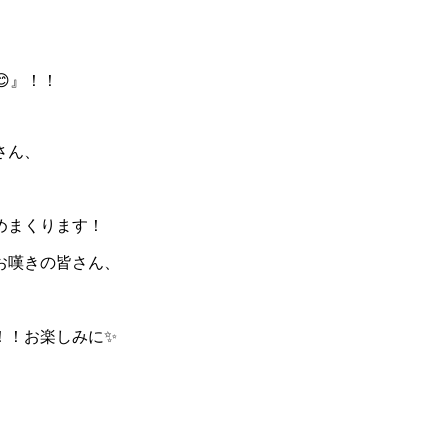
😊』！！
さん、
めまくります！
お嘆きの皆さん、
！！お楽しみに✨