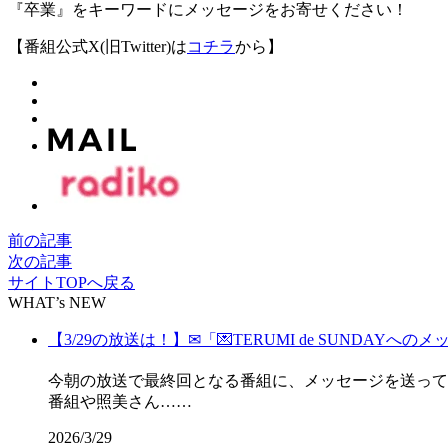
『卒業』をキーワードにメッセージをお寄せください！
【番組公式X(旧Twitter)は
コチラ
から】
前の記事
次の記事
サイトTOPへ戻る
WHAT’s NEW
【3/29の放送は！】✉「💌TERUMI de SUNDAYへのメ
今朝の放送で最終回となる番組に、メッセージを送って
番組や照美さん……
2026/3/29