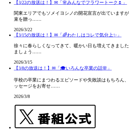
【3/22の放送は！】✉「🌸みんなでフラワートーク🌷」
関東エリアでもソメイヨシノの開花宣言が出ていますが
束を贈っ……
2026/3/22
【3/15の放送は！】✉「🌈わたしはコレで気分上✨」
徐々に春らしくなってきて、暖かい日も増えてきました
ましょう……
2026/3/15
【3/8の放送は！】✉「🎓️いろんな卒業の話🌸」
学校の卒業にまつわるエピソードや失敗談はもちろん、
ッセージをお寄せ……
2026/3/8