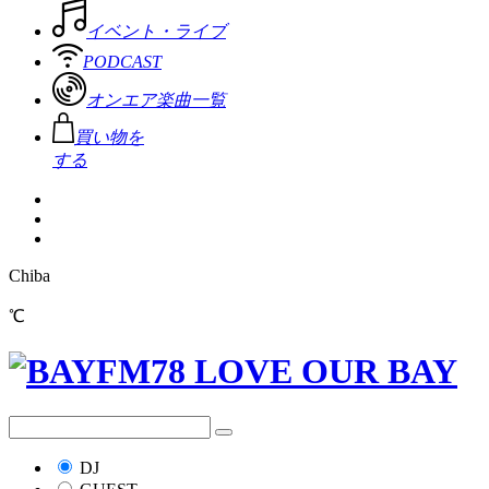
イベント・ライブ
PODCAST
オンエア楽曲一覧
買い物を
する
Chiba
℃
DJ