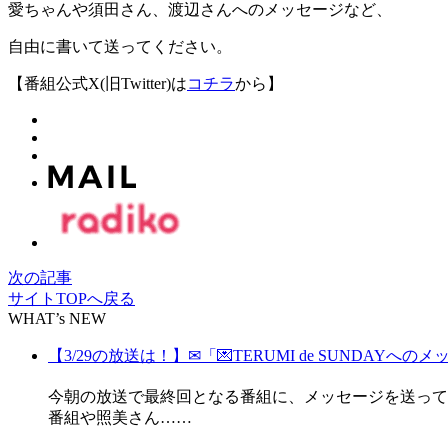
愛ちゃんや須田さん、渡辺さんへのメッセージなど、
自由に書いて送ってください。
【番組公式X(旧Twitter)は
コチラ
から】
次の記事
サイトTOPへ戻る
WHAT’s NEW
【3/29の放送は！】✉「💌TERUMI de SUNDAYへのメ
今朝の放送で最終回となる番組に、メッセージを送って
番組や照美さん……