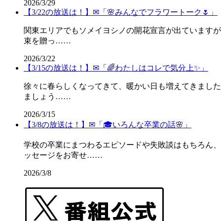
2026/3/29
【3/22の放送は！】✉「🌸みんなでフラワートーク🌷」
関東エリアでもソメイヨシノの開花宣言が出ていますが
束を贈っ……
2026/3/22
【3/15の放送は！】✉「🌈わたしはコレで気分上✨」
徐々に春らしくなってきて、暖かい日も増えてきました
ましょう……
2026/3/15
【3/8の放送は！】✉「🎓️いろんな卒業の話🌸」
学校の卒業にまつわるエピソードや失敗談はもちろん、
ッセージをお寄せ……
2026/3/8