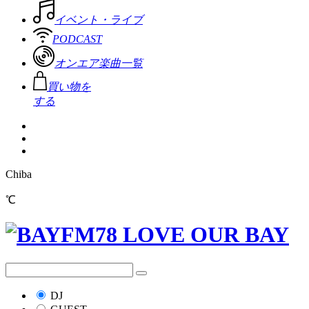
イベント・ライブ
PODCAST
オンエア楽曲一覧
買い物を
する
Chiba
℃
DJ