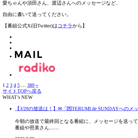
愛ちゃんや須田さん、渡辺さんへのメッセージなど、
自由に書いて送ってください。
【番組公式X(旧Twitter)は
コチラ
から】
1
2
3
4
5
…
389
»
サイトTOPへ戻る
WHAT’s NEW
【3/29の放送は！】✉「💌TERUMI de SUNDAYへのメ
今朝の放送で最終回となる番組に、メッセージを送って
番組や照美さん……