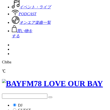
イベント・ライブ
PODCAST
オンエア楽曲一覧
買い物を
する
Chiba
℃
DJ