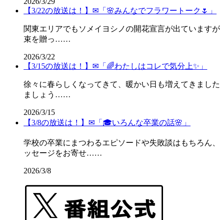
2026/3/29
【3/22の放送は！】✉「🌸みんなでフラワートーク🌷」
関東エリアでもソメイヨシノの開花宣言が出ていますが
束を贈っ……
2026/3/22
【3/15の放送は！】✉「🌈わたしはコレで気分上✨」
徐々に春らしくなってきて、暖かい日も増えてきました
ましょう……
2026/3/15
【3/8の放送は！】✉「🎓️いろんな卒業の話🌸」
学校の卒業にまつわるエピソードや失敗談はもちろん、
ッセージをお寄せ……
2026/3/8