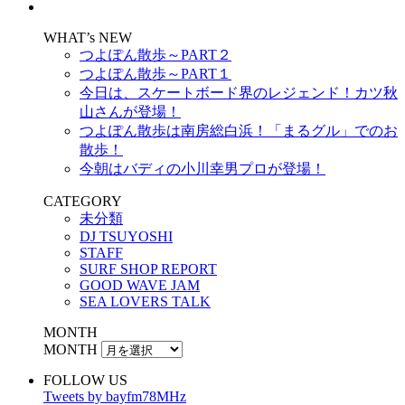
WHAT’s NEW
つよぽん散歩～PART２
つよぽん散歩～PART１
今日は、スケートボード界のレジェンド！カツ秋
山さんが登場！
つよぽん散歩は南房総白浜！「まるグル」でのお
散歩！
今朝はバディの小川幸男プロが登場！
CATEGORY
未分類
DJ TSUYOSHI
STAFF
SURF SHOP REPORT
GOOD WAVE JAM
SEA LOVERS TALK
MONTH
MONTH
FOLLOW US
Tweets by bayfm78MHz