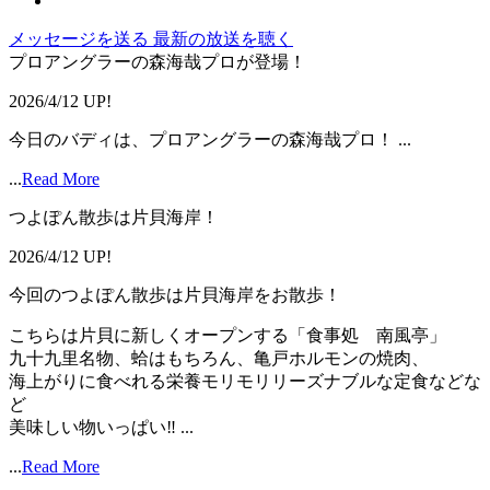
メッセージを送る
最新の放送を聴く
プロアングラーの森海哉プロが登場！
2026/4/12 UP!
今日のバディは、プロアングラーの森海哉プロ！ ...
...
Read More
つよぽん散歩は片貝海岸！
2026/4/12 UP!
今回のつよぽん散歩は片貝海岸をお散歩！
こちらは片貝に新しくオープンする「食事処 南風亭」
九十九里名物、蛤はもちろん、亀戸ホルモンの焼肉、
海上がりに食べれる栄養モリモリリーズナブルな定食などな
ど
美味しい物いっぱい‼️ ...
...
Read More