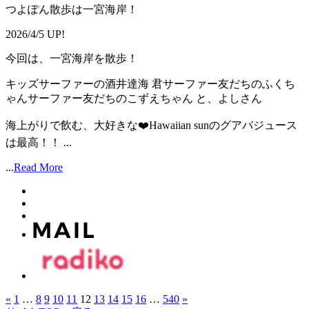
つよぽん散歩は一宮海岸！
2026/4/5 UP!
今回は、一宮海岸を散歩！
キッズサーファーの酒井達海 君サーファー友だちのふくち
ゃんサーファー友だちのこずえちゃん と、よしさん
海上がりで飲む、大好きな❤️Hawaiian sunのグアバジュース
は最高！！ ...
...
Read More
«
1
…
8
9
10
11
12
13
14
15
16
…
540
»