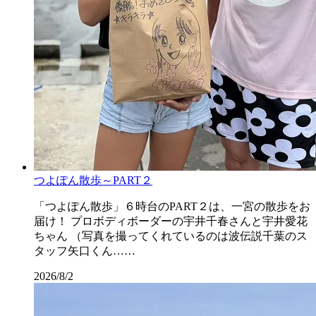
つよぽん散歩～PART２
「つよぽん散歩」６時台のPART２は、一宮の散歩をお
届け！ プロボディボーダーの宇井千春さんと宇井愛花
ちゃん （写真を撮ってくれているのは波伝説千葉のス
タッフ矢口くん……
2026/8/2