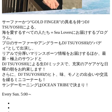
サーファーかつ“GOLD FINGER”の異名を持つDJ
TSUYOSHIによる、
海を愛するすべての人たち＝Sea Loversにお届けするプログ
ラム。
プロのサーファーやアングラーもDJ TSUYOSHIの“バデ
ィ”として出演し、
リアルで分厚いマリンスポーツ情報をお届けするほか、最
新・極上のサウンドと
DJ TSUYOSHIによる生DJミックスで、充実のアゲアゲな日
曜の朝をお約束します！
さらに、DJ TSUYOSHIのヒト、味、モノとの出会いや交流
を綴るミニコーナーも！
サンデーモーニングはOCEAN TRIBEで決まり！
Every Sun. 5:00～