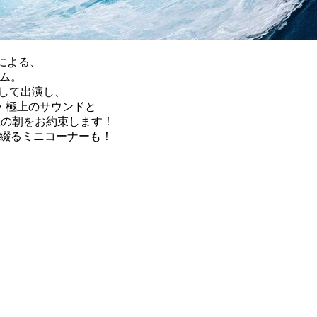
Iによる、
ラム。
として出演し、
・極上のサウンドと
日曜の朝をお約束します！
流を綴るミニコーナーも！