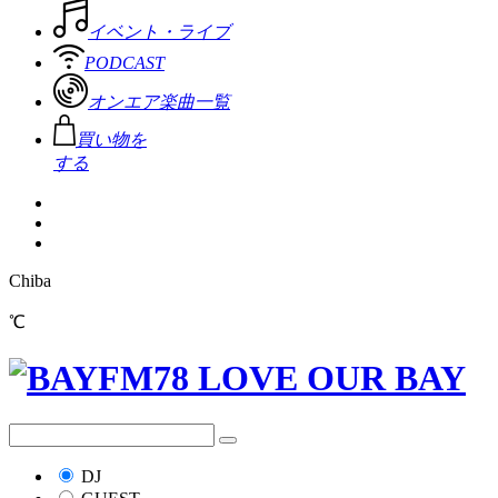
イベント・ライブ
PODCAST
オンエア楽曲一覧
買い物を
する
Chiba
℃
DJ