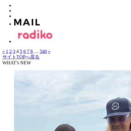
«
1
2
3
4
5
6
7
8
…
540
»
サイトTOPへ戻る
WHAT’s NEW