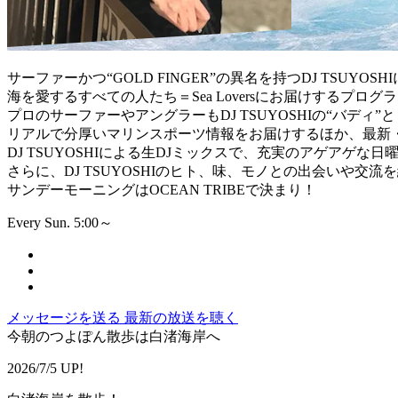
サーファーかつ“GOLD FINGER”の異名を持つDJ TSUYOSH
海を愛するすべての人たち＝Sea Loversにお届けするプログ
プロのサーファーやアングラーもDJ TSUYOSHIの“バディ”
リアルで分厚いマリンスポーツ情報をお届けするほか、最新
DJ TSUYOSHIによる生DJミックスで、充実のアゲアゲな
さらに、DJ TSUYOSHIのヒト、味、モノとの出会いや交
サンデーモーニングはOCEAN TRIBEで決まり！
Every Sun. 5:00～
メッセージを送る
最新の放送を聴く
今朝のつよぽん散歩は白渚海岸へ
2026/7/5 UP!