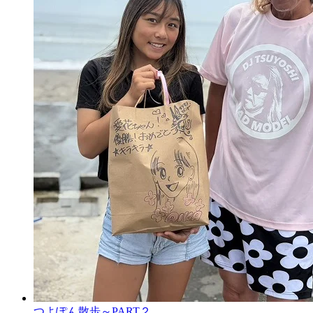
つよぽん散歩～PART２