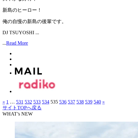
新島のヒーロー！
俺の自慢の新島の後輩です。
DJ TSUYOSHI ...
...
Read More
«
1
…
531
532
533
534
535
536
537
538
539
540
»
サイトTOPへ戻る
WHAT’s NEW