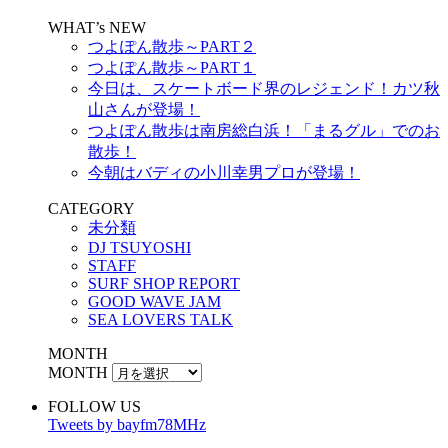
WHAT’s NEW
つよぽん散歩～PART２
つよぽん散歩～PART１
今日は、スケートボード界のレジェンド！カツ秋
山さんが登場！
つよぽん散歩は南房総白浜！「まるグル」でのお
散歩！
今朝はバディの小川幸男プロが登場！
CATEGORY
未分類
DJ TSUYOSHI
STAFF
SURF SHOP REPORT
GOOD WAVE JAM
SEA LOVERS TALK
MONTH
MONTH
FOLLOW US
Tweets by bayfm78MHz