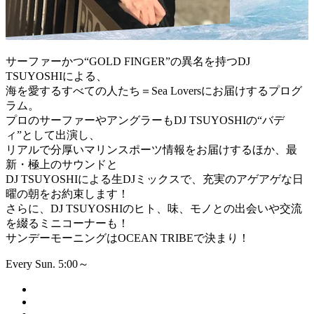
サーファーかつ“GOLD FINGER”の異名を持つDJ
TSUYOSHIによる、
海を愛するすべての人たち＝Sea Loversにお届けするプログ
ラム。
プロのサーファーやアングラーもDJ TSUYOSHIの“バデ
ィ”として出演し、
リアルで分厚いマリンスポーツ情報をお届けするほか、最
新・極上のサウンドと
DJ TSUYOSHIによる生DJミックスで、充実のアゲアゲな日
曜の朝をお約束します！
さらに、DJ TSUYOSHIのヒト、味、モノとの出会いや交流
を綴るミニコーナーも！
サンデーモーニングはOCEAN TRIBEで決まり！
Every Sun. 5:00～