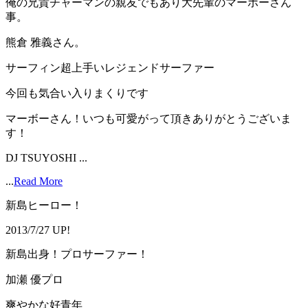
俺の兄貴チャーマンの親友でもあり大先輩のマーボーさん
事。
熊倉 雅義さん。
サーフィン超上手いレジェンドサーファー
今回も気合い入りまくりです
マーボーさん！いつも可愛がって頂きありがとうございま
す！
DJ TSUYOSHI ...
...
Read More
新島ヒーロー！
2013/7/27 UP!
新島出身！プロサーファー！
加瀬 優プロ
爽やかな好青年