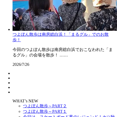
つよぽん散歩は南房総白浜！「まるグル」でのお散
歩！
今回のつよぽん散歩は南房総白浜でおこなわれた「ま
るグル」の会場を散歩！ ……
2026/7/26
WHAT’s NEW
つよぽん散歩～PART２
つよぽん散歩～PART１
今日は、スケートボード界のレジェンド！カツ秋