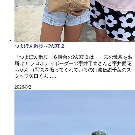
つよぽん散歩～PART２
「つよぽん散歩」６時台のPART２は、一宮の散歩をお
届け！ プロボディボーダーの宇井千春さんと宇井愛花
ちゃん （写真を撮ってくれているのは波伝説千葉のス
タッフ矢口くん……
2026/8/2