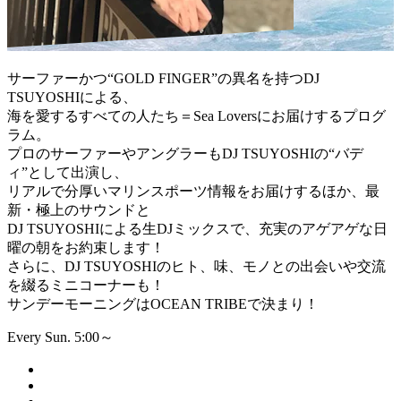
サーファーかつ“GOLD FINGER”の異名を持つDJ
TSUYOSHIによる、
海を愛するすべての人たち＝Sea Loversにお届けするプログ
ラム。
プロのサーファーやアングラーもDJ TSUYOSHIの“バデ
ィ”として出演し、
リアルで分厚いマリンスポーツ情報をお届けするほか、最
新・極上のサウンドと
DJ TSUYOSHIによる生DJミックスで、充実のアゲアゲな日
曜の朝をお約束します！
さらに、DJ TSUYOSHIのヒト、味、モノとの出会いや交流
を綴るミニコーナーも！
サンデーモーニングはOCEAN TRIBEで決まり！
Every Sun. 5:00～