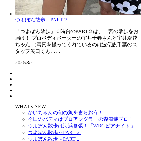
つよぽん散歩～PART２
「つよぽん散歩」６時台のPART２は、一宮の散歩をお
届け！ プロボディボーダーの宇井千春さんと宇井愛花
ちゃん （写真を撮ってくれているのは波伝説千葉のス
タッフ矢口くん……
2026/8/2
WHAT’s NEW
かいちゃんの旬の魚を食らおう！
今日のバディはプロアングラーの森海哉プロ！
つよぽん散歩は海浜幕張！「WBGビアナイト」
つよぽん散歩～PART２
つよぽん散歩～PART１