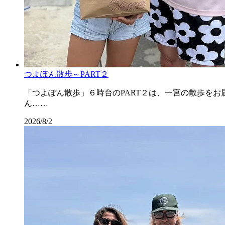
つよぽん散歩～PART２
「つよぽん散歩」６時台のPART２は、一宮の散歩を
ん……
2026/8/2