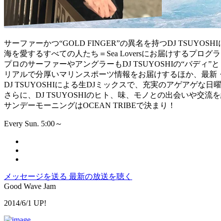
サーファーかつ“GOLD FINGER”の異名を持つDJ TSUYOSH
海を愛するすべての人たち＝Sea Loversにお届けするプログ
プロのサーファーやアングラーもDJ TSUYOSHIの“バディ”
リアルで分厚いマリンスポーツ情報をお届けするほか、最新
DJ TSUYOSHIによる生DJミックスで、充実のアゲアゲな
さらに、DJ TSUYOSHIのヒト、味、モノとの出会いや交
サンデーモーニングはOCEAN TRIBEで決まり！
Every Sun. 5:00～
メッセージを送る
最新の放送を聴く
Good Wave Jam
2014/6/1 UP!