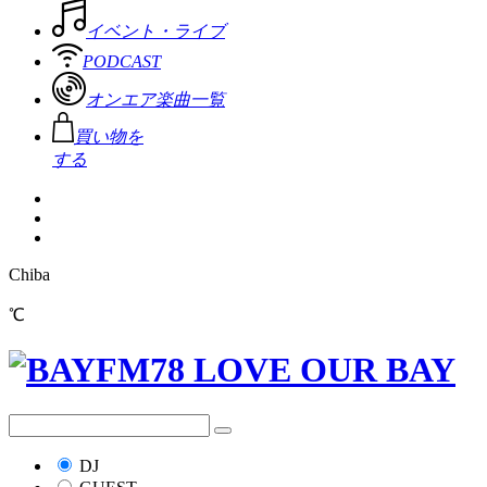
イベント・ライブ
PODCAST
オンエア楽曲一覧
買い物を
する
Chiba
℃
DJ