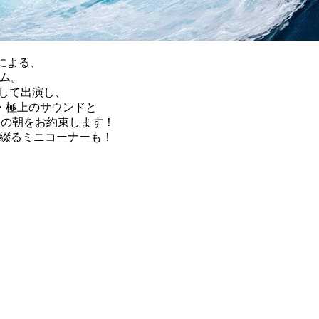
Iによる、
ラム。
として出演し、
・極上のサウンドと
日曜の朝をお約束します！
流を綴るミニコーナーも！