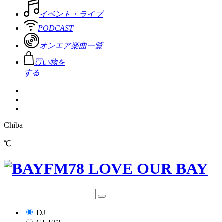
イベント・ライブ
PODCAST
オンエア楽曲一覧
買い物を
する
Chiba
℃
DJ