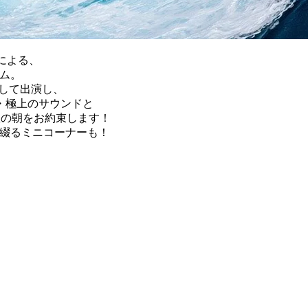
Iによる、
ラム。
として出演し、
・極上のサウンドと
日曜の朝をお約束します！
流を綴るミニコーナーも！