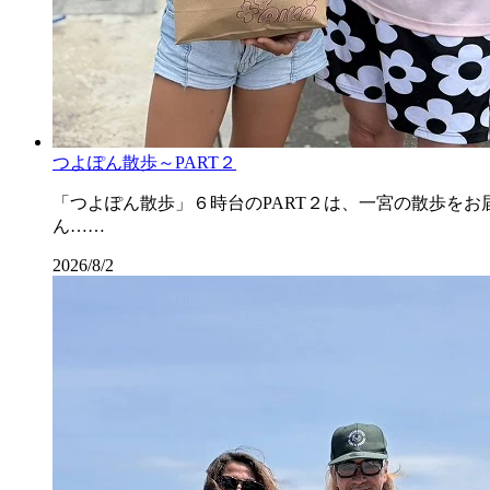
つよぽん散歩～PART２
「つよぽん散歩」６時台のPART２は、一宮の散歩を
ん……
2026/8/2