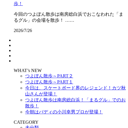
歩！
今回のつよぽん散歩は南房総白浜でおこなわれた「ま
るグル」の会場を散歩！ ……
2026/7/26
WHAT’s NEW
つよぽん散歩～PART２
つよぽん散歩～PART１
今日は、スケートボード界のレジェンド！カツ秋
山さんが登場！
つよぽん散歩は南房総白浜！「まるグル」でのお
散歩！
今朝はバディの小川幸男プロが登場！
CATEGORY
未分類