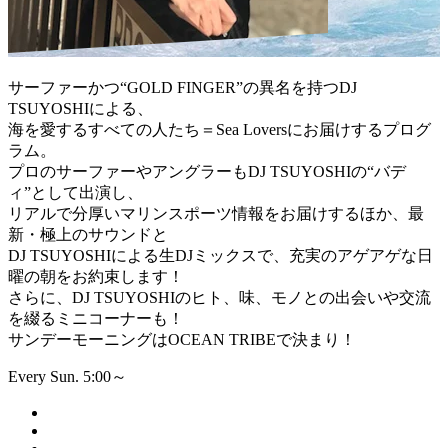
サーファーかつ“GOLD FINGER”の異名を持つDJ
TSUYOSHIによる、
海を愛するすべての人たち＝Sea Loversにお届けするプログ
ラム。
プロのサーファーやアングラーもDJ TSUYOSHIの“バデ
ィ”として出演し、
リアルで分厚いマリンスポーツ情報をお届けするほか、最
新・極上のサウンドと
DJ TSUYOSHIによる生DJミックスで、充実のアゲアゲな日
曜の朝をお約束します！
さらに、DJ TSUYOSHIのヒト、味、モノとの出会いや交流
を綴るミニコーナーも！
サンデーモーニングはOCEAN TRIBEで決まり！
Every Sun. 5:00～