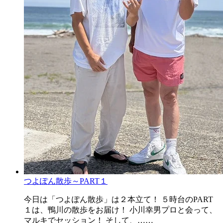
つよぽん散歩～PART１
今日は「つよぽん散歩」は２本立て！ ５時台のPART
１は、鴨川の散歩をお届け！ 小川幸男プロと会って、
マルキでセッション！ そして、……