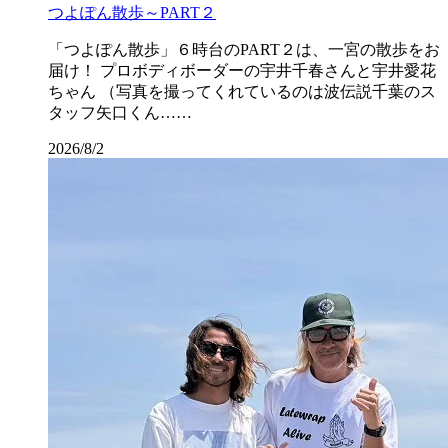
つよぽん散歩～PART２
「つよぽん散歩」６時台のPART２は、一宮の散歩をお
届け！ プロボディボーダーの宇井千春さんと宇井愛花
ちゃん （写真を撮ってくれているのは波伝説千葉のス
タッフ矢口くん……
2026/8/2