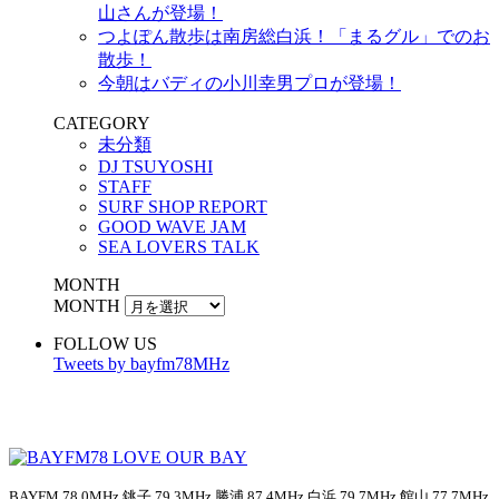
山さんが登場！
つよぽん散歩は南房総白浜！「まるグル」でのお
散歩！
今朝はバディの小川幸男プロが登場！
CATEGORY
未分類
DJ TSUYOSHI
STAFF
SURF SHOP REPORT
GOOD WAVE JAM
SEA LOVERS TALK
MONTH
MONTH
FOLLOW US
Tweets by bayfm78MHz
BAYFM 78.0MHz 銚子 79.3MHz 勝浦 87.4MHz 白浜 79.7MHz 館山 77.7MHz