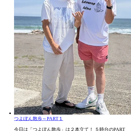
つよぽん散歩～PART１
今日は「つよぽん散歩」は２本立て！ ５時台のPART