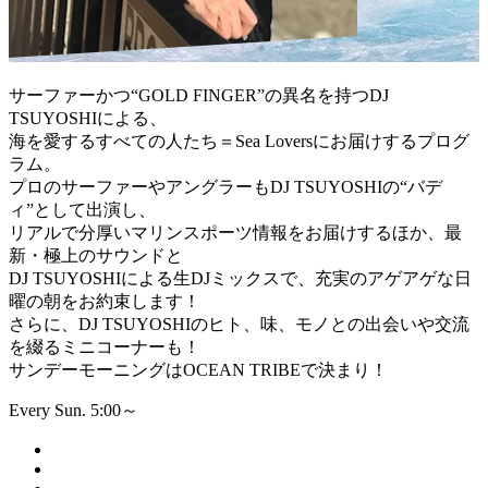
サーファーかつ“GOLD FINGER”の異名を持つDJ
TSUYOSHIによる、
海を愛するすべての人たち＝Sea Loversにお届けするプログ
ラム。
プロのサーファーやアングラーもDJ TSUYOSHIの“バデ
ィ”として出演し、
リアルで分厚いマリンスポーツ情報をお届けするほか、最
新・極上のサウンドと
DJ TSUYOSHIによる生DJミックスで、充実のアゲアゲな日
曜の朝をお約束します！
さらに、DJ TSUYOSHIのヒト、味、モノとの出会いや交流
を綴るミニコーナーも！
サンデーモーニングはOCEAN TRIBEで決まり！
Every Sun. 5:00～