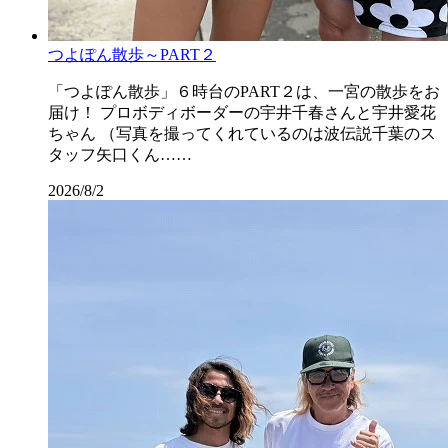
つよぽん散歩～PART２
「つよぽん散歩」６時台のPART２は、一宮の散歩をお
届け！ プロボディボーダーの宇井千春さんと宇井愛花
ちゃん （写真を撮ってくれているのは波伝説千葉のス
タッフ矢口くん……
2026/8/2