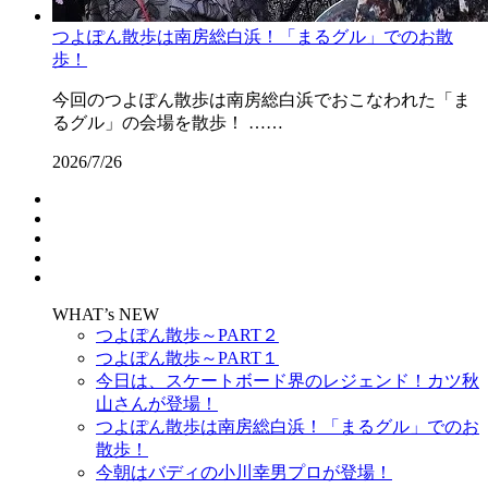
つよぽん散歩は南房総白浜！「まるグル」でのお散
歩！
今回のつよぽん散歩は南房総白浜でおこなわれた「ま
るグル」の会場を散歩！ ……
2026/7/26
WHAT’s NEW
つよぽん散歩～PART２
つよぽん散歩～PART１
今日は、スケートボード界のレジェンド！カツ秋
山さんが登場！
つよぽん散歩は南房総白浜！「まるグル」でのお
散歩！
今朝はバディの小川幸男プロが登場！