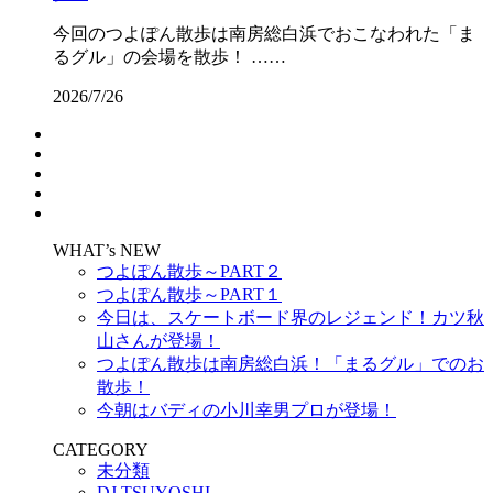
今回のつよぽん散歩は南房総白浜でおこなわれた「ま
るグル」の会場を散歩！ ……
2026/7/26
WHAT’s NEW
つよぽん散歩～PART２
つよぽん散歩～PART１
今日は、スケートボード界のレジェンド！カツ秋
山さんが登場！
つよぽん散歩は南房総白浜！「まるグル」でのお
散歩！
今朝はバディの小川幸男プロが登場！
CATEGORY
未分類
DJ TSUYOSHI