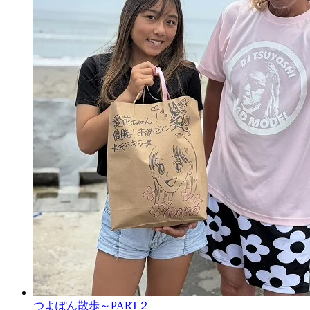
つよぽん散歩～PART２