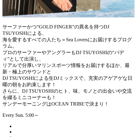
サーファーかつ“GOLD FINGER”の異名を持つDJ
TSUYOSHIによる、
海を愛するすべての人たち＝Sea Loversにお届けするプログ
ラム。
プロのサーファーやアングラーもDJ TSUYOSHIの“バデ
ィ”として出演し、
リアルで分厚いマリンスポーツ情報をお届けするほか、最
新・極上のサウンドと
DJ TSUYOSHIによる生DJミックスで、充実のアゲアゲな日
曜の朝をお約束します！
さらに、DJ TSUYOSHIのヒト、味、モノとの出会いや交流
を綴るミニコーナーも！
サンデーモーニングはOCEAN TRIBEで決まり！
Every Sun. 5:00～