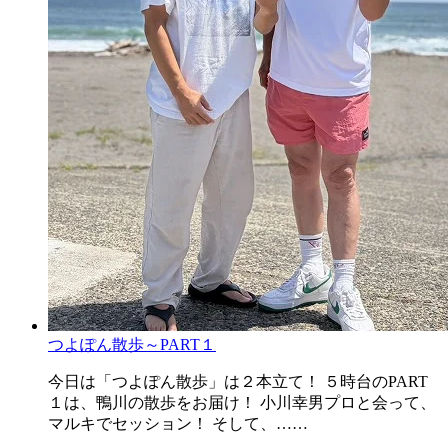
つよぽん散歩～PART１
今日は「つよぽん散歩」は２本立て！ ５時台のPART
１は、鴨川の散歩をお届け！ 小川幸男プロと会って、
マルキでセッション！ そして、……