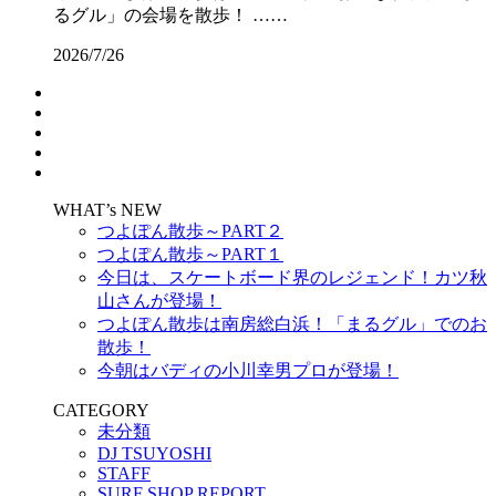
るグル」の会場を散歩！ ……
2026/7/26
WHAT’s NEW
つよぽん散歩～PART２
つよぽん散歩～PART１
今日は、スケートボード界のレジェンド！カツ秋
山さんが登場！
つよぽん散歩は南房総白浜！「まるグル」でのお
散歩！
今朝はバディの小川幸男プロが登場！
CATEGORY
未分類
DJ TSUYOSHI
STAFF
SURF SHOP REPORT