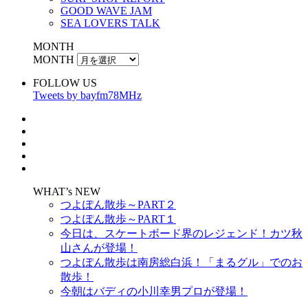
GOOD WAVE JAM
SEA LOVERS TALK
MONTH
MONTH
FOLLOW US
Tweets by bayfm78MHz
WHAT’s NEW
つよぽん散歩～PART２
つよぽん散歩～PART１
今日は、スケートボード界のレジェンド！カツ秋
山さんが登場！
つよぽん散歩は南房総白浜！「まるグル」でのお
散歩！
今朝はバディの小川幸男プロが登場！