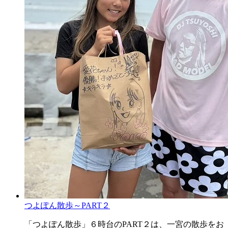
つよぽん散歩～PART２
「つよぽん散歩」６時台のPART２は、一宮の散歩をお